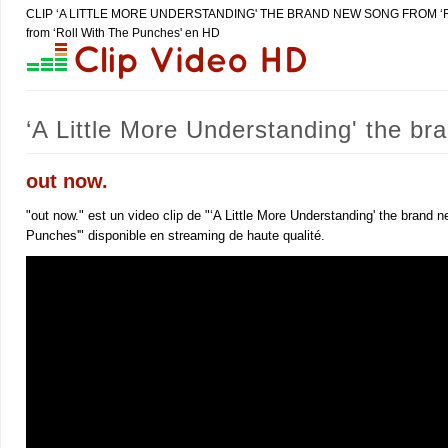
CLIP ‘A LITTLE MORE UNDERSTANDING' THE BRAND NEW SONG FROM ‘ROLL WI
from ‘Roll With The Punches' en HD
‘A Little More Understanding' the br
clips, infos et concerts
out now.
"out now." est un video clip de "‘A Little More Understanding' the brand 
Punches'" disponible en streaming de haute qualité.